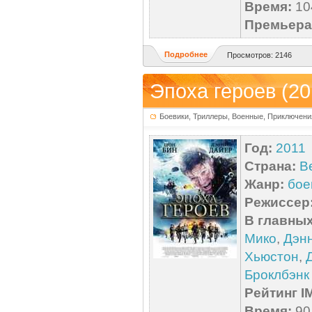
Время:
104
Премьера 
Подробнее
Просмотров: 2146
Эпоха героев (20
Боевики, Триллеры, Военные, Приключени
Год:
2011
Страна:
В
Жанр:
бое
Режиссер
В главных
Мико
,
Дэн
Хьюстон
,
Броклбэнк
Рейтинг I
Время:
90 