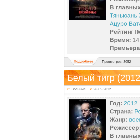
В главных
Тяньюань 
Ацуро Ват
Рейтинг I
Время:
146
Премьера 
Подробнее
Просмотров: 3052
Белый тигр (2012
Военные
26-05-2012
Год:
2012
Страна:
Р
Жанр:
вое
Режиссер
В главных