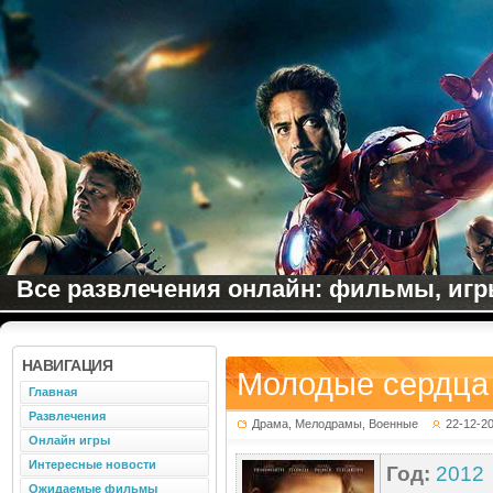
Все развлечения онлайн: фильмы, игры
НАВИГАЦИЯ
Молодые сердца 
Главная
Развлечения
Драма, Мелодрамы, Военные
22-12-2
Онлайн игры
Интересные новости
Год:
2012
Ожидаемые фильмы