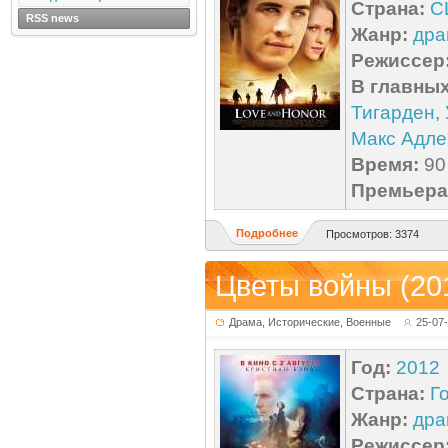
Страна:
С
RSS news
Жанр:
дра
Режиссер
В главных
Тигарден
,
Макс Адле
Время:
90 
Премьера 
Подробнее
Просмотров: 3374
Цветы войны (20
Драма, Исторические, Военные
25-07
Год:
2012
Страна:
Г
Жанр:
дра
Режиссер