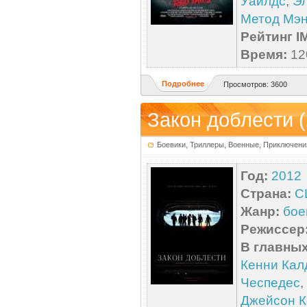
Уайлдс
,
Э
Метод Мэ
Рейтинг I
Время:
120
Подробнее
Просмотров: 3600
Закон доблести (
Боевики, Триллеры, Военные, Приключени
Год:
2012
Страна:
С
Жанр:
бое
Режиссер
В главных
Кенни Кал
Чеспедес
,
Джейсон К