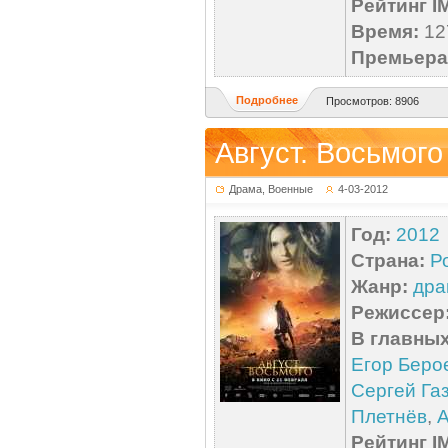
Рейтинг I
Время:
127
Премьера 
Подробнее
Просмотров: 8906
Август. Восьмого
Драма, Военные
4-03-2012
Год:
2012
Страна:
Р
Жанр:
дра
Режиссер
В главных
Егор Беро
Сергей Га
Плетнёв
,
А
Рейтинг I