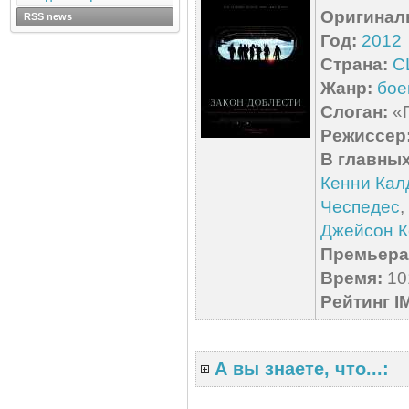
Оригинал
RSS news
Год:
2012
Страна:
С
Жанр:
бое
Слоган:
«П
Режиссер
В главных
Кенни Кал
Чеспедес
,
Джейсон К
Премьера 
Время:
101
Рейтинг I
А вы знаете, что...: