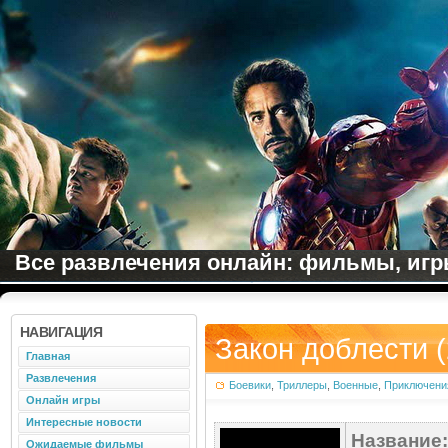
Все развлечения онлайн: фильмы, игры
НАВИГАЦИЯ
Закон доблести (
Главная
Развлечения
Боевики
,
Триллеры
,
Военные
,
Приключени
Онлайн игры
Интересные новости
Название:
Ожидаемые фильмы