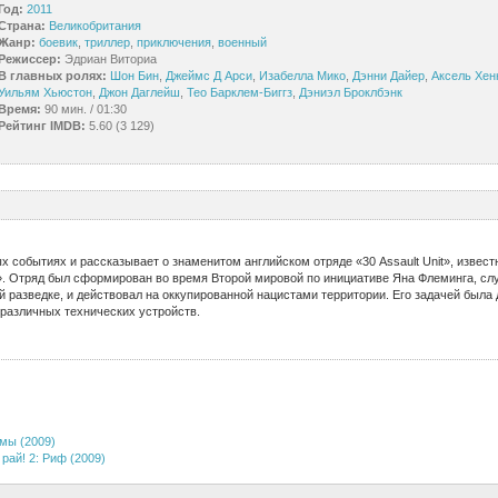
Год:
2011
Страна:
Великобритания
Жанр:
боевик
,
триллер
,
приключения
,
военный
Режиссер:
Эдриан Виториа
В главных ролях:
Шон Бин
,
Джеймс Д Арси
,
Изабелла Мико
,
Дэнни Дайер
,
Аксель Хен
Уильям Хьюстон
,
Джон Даглейш
,
Тео Барклем-Биггз
,
Дэниэл Броклбэнк
Время:
90 мин. / 01:30
Рейтинг IMDB:
5.60 (3 129)
 событиях и рассказывает о знаменитом английском отряде «30 Assault Unit», извест
 Отряд был сформирован во время Второй мировой по инициативе Яна Флеминга, слу
 разведке, и действовал на оккупированной нацистами территории. Его задачей была
 различных технических устройств.
мы (2009)
рай! 2: Риф (2009)