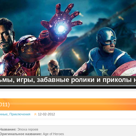
мы, игры, забавные ролики и приколы на
011)
нные
,
Приключения
12-02-2012
Название:
Эпоха героев
Оригинальное название:
Age of Heroes