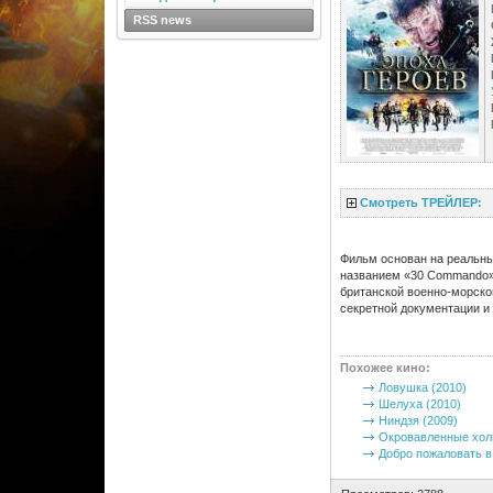
RSS news
Смотреть ТРЕЙЛЕР:
Фильм основан на реальных
названием «30 Commando».
британской военно-морской
секретной документации и
Похожее кино
:
Ловушка (2010)
Шелуха (2010)
Ниндзя (2009)
Окровавленные хол
Добро пожаловать в 