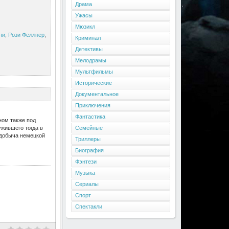
Драма
Ужасы
Мюзикл
ни
,
Рози Феллнер
,
Криминал
Детективы
Мелодрамы
Мультфильмы
Исторические
Документальное
Приключения
Фантастика
ном также под
жившего тогда в
Семейные
 добыча немецкой
Триллеры
Биография
Фэнтези
Музыка
Сериалы
Спорт
Спектакли