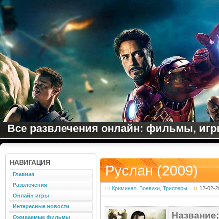
Все развлечения онлайн: фильмы, игры
НАВИГАЦИЯ
Руслан (2009)
Главная
Развлечения
Криминал
,
Боевики
,
Триллеры
12-02-2
Онлайн игры
Интересные новости
Название:
Ожидаемые фильмы