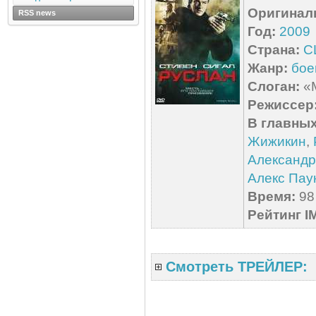
Оригинал
RSS news
Год:
2009
Страна:
С
Жанр:
бое
Слоган:
«М
Режиссер
В главных
Жижикин
,
Александр
Алекс Пау
Время:
98 
Рейтинг I
Смотреть ТРЕЙЛЕР: