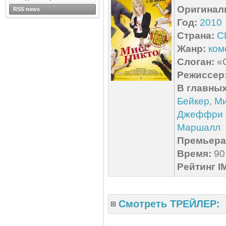
Оригинал
RSS news
Год:
2010
Страна:
С
Жанр:
ком
Слоган:
«О
Режиссер
В главных
Бейкер
,
Ми
Джеффри 
Маршалл
Премьера 
Время:
90 
Рейтинг I
Смотреть ТРЕЙЛЕР: