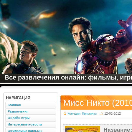
Все развлечения онлайн: фильмы, игры
НАВИГАЦИЯ
Мисс Никто (201
Главная
Развлечения
Комедии
,
Криминал
12-02-2012
Онлайн игры
Интересные новости
Название:
Ожидаемые фильмы