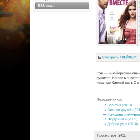
RSS news
Смотреть ТРЕЙЛЕР:
Сэм — нью-йоркский юный 
рушится. Но все меняется
нему, как банный лист. С 
Похожее кино
:
Впритык (2010)
Секс по дружбе (201
Женщина и мужчины
Неудачники (2009)
Доброе утро (2010)
Просмотров: 2411