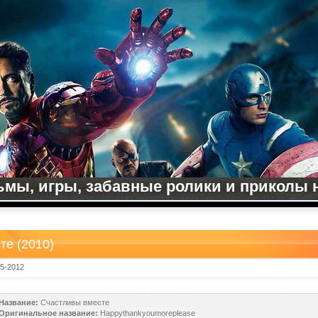
мы, игры, забавные ролики и приколы на
те (2010)
05-2012
Название:
Счастливы вместе
Оригинальное название:
Happythankyoumoreplease