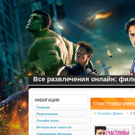
Все развлечения онлайн: филь
НАВИГАЦИЯ
Счастливы вмес
Главная
Комедии
,
Драма
2-
Развлечения
Онлайн игры
Интересные новости
Ожидаемые фильмы