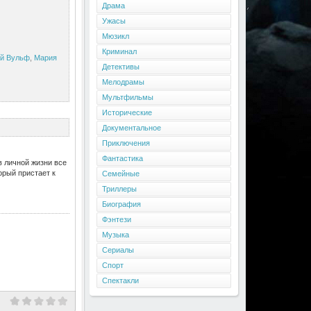
Драма
Ужасы
Мюзикл
Криминал
й Вульф
,
Мария
Детективы
Мелодрамы
Мультфильмы
Исторические
Документальное
Приключения
Фантастика
в личной жизни все
орый пристает к
Семейные
Триллеры
Биография
Фэнтези
Музыка
Сериалы
Спорт
Спектакли