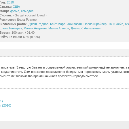
Год:
2010
Страна:
США
Жанр:
драма
,
комедия
Слоган:
«Go get yourself loved.»
Режиссер:
Джош Рэднор
В главных ролях:
Джош Рэднор
,
Кейт Мара
,
Зои Казан
,
Пабло Шрайбер
,
Тони Хейл
,
Фэ
Елена Рамирез
,
Малин Акерман
,
Майкл Альери
,
Джейкоб Аппельман
Время:
100 мин. / 01:40
Рейтинг IMDB:
6.80 (8 376)
писатель. Зачастую бывает в современной жизни, великий роман ещё не закончен, а 
, когда писатель Сэм внезапно знакомится с бездомным чернокожим мальчуганом, кот
момента их знакомства время начинает протекать гораздо быстрее.
1)
 (2010)