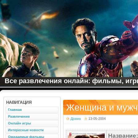
Все развлечения онлайн: фильмы, игры
НАВИГАЦИЯ
Женщина и мужч
Главная
Развлечения
Драма
13-05-2004
Онлайн игры
Интересные новости
Название:
Ожидаемые фильмы