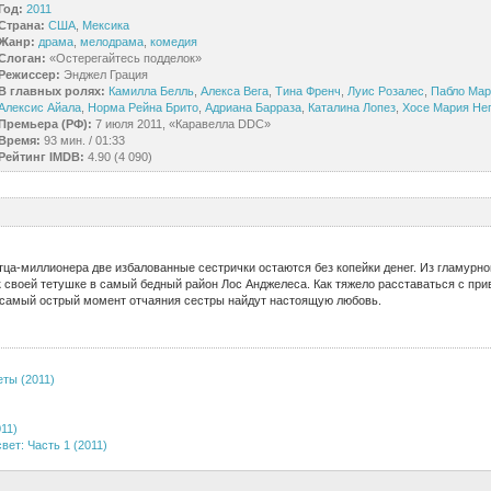
Год:
2011
Страна:
США
,
Мексика
Жанр:
драма
,
мелодрама
,
комедия
Слоган:
«Остерегайтесь подделок»
Режиссер:
Энджел Грация
В главных ролях:
Камилла Белль
,
Алекса Вега
,
Тина Френч
,
Луис Розалес
,
Пабло Мар
Алексис Айала
,
Норма Рейна Брито
,
Адриана Барраза
,
Каталина Лопез
,
Хосе Мария Не
Премьера (РФ):
7 июля 2011, «Каравелла DDC»
Время:
93 мин. / 01:33
Рейтинг IMDB:
4.90 (4 090)
тца-миллионера две избалованные сестрички остаются без копейки денег. Из гламурно
к своей тетушке в самый бедный район Лос Анджелеса. Как тяжело расставаться с пр
в самый острый момент отчаяния сестры найдут настоящую любовь.
ты (2011)
11)
вет: Часть 1 (2011)