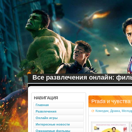
Все развлечения онлайн: филь
НАВИГАЦИЯ
Prada и чувства 
Главная
Комедии
,
Драма
,
Мелод
Развлечения
Онлайн игры
Интересные новости
Ожидаемые фильмы