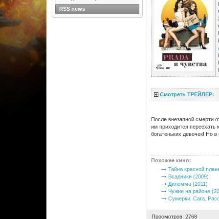
RSS news
Смотреть ТРЕЙЛЕР:
После внезапной смерти о
им приходится переехать 
богатеньких девочек! Но 
Похожее кино
:
Тайна красной плане
Всадники (2009)
Дилемма (2011)
Чужие на районе (20
Сумерки. Сага. Расс
Просмотров: 2768