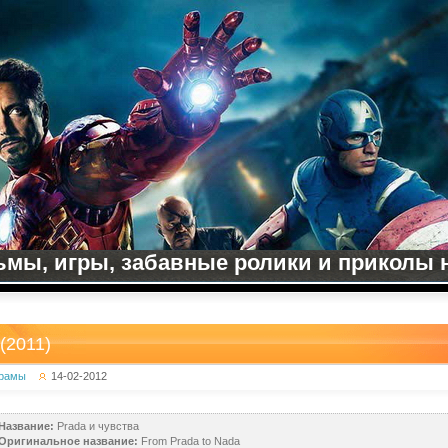
мы, игры, забавные ролики и приколы на
(2011)
рамы
14-02-2012
Название:
Prada и чувства
Оригинальное название:
From Prada to Nada