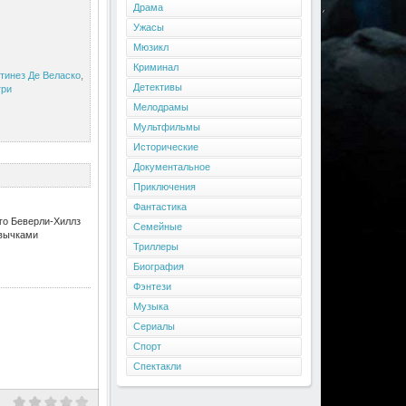
Драма
Ужасы
Мюзикл
Криминал
тинез Де Веласко
,
Детективы
гри
Мелодрамы
Мультфильмы
Исторические
Документальное
Приключения
Фантастика
го Беверли-Хиллз
Семейные
ивычками
Триллеры
Биография
Фэнтези
Музыка
Сериалы
Спорт
Спектакли