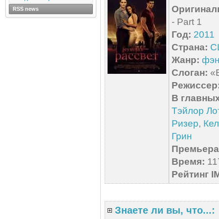
Оригинал
RSS news
- Part 1
Год:
2011
Страна:
С
Жанр:
фэн
Слоган:
«В
Режиссер
В главных
Тэйлор Ло
Ризер
,
Кел
Грин
Премьера 
Время:
117
Рейтинг I
Знаете ли вы, что...: