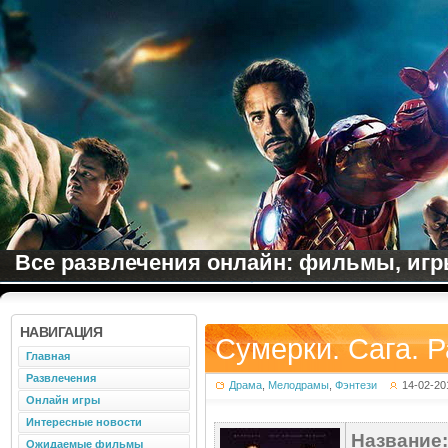
Все развлечения онлайн: фильмы, игры
НАВИГАЦИЯ
Сумерки. Сага. Р
Главная
Развлечения
Драма
,
Мелодрамы
,
Фэнтези
14-02-20
Онлайн игры
Интересные новости
Название:
Ожидаемые фильмы