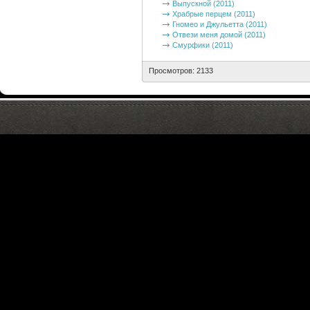
Выпускной (2011)
Храбрые перцем (2011)
Гномео и Джульетта (2011)
Отвези меня домой (2011)
Смурфики (2011)
Просмотров: 2133