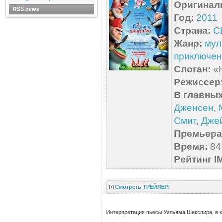
Оригинал
RSS news
Год:
2011
Страна:
С
Жанр:
мул
приключен
Слоган:
«Н
Режиссер
В главных
Дженсен
,
Смит
,
Дже
Премьера 
Время:
84 
Рейтинг I
Смотреть ТРЕЙЛЕР:
Интерпретация пьесы Уильяма Шекспира, в 