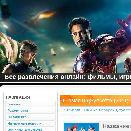
Все развлечения онлайн: фильмы, игры
НАВИГАЦИЯ
Гномео и Джульетта (2011)
Главная
Комедии
,
Семейные
,
Мелодрамы
,
Мультф
Развлечения
Онлайн игры
Интересные новости
Название:
Ожидаемые фильмы