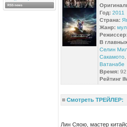
Оригинал
RSS news
Год:
2011
Страна:
Я
Жанр:
мул
Режиссер
В главных
Селин Ми
Сакамото
Ватанабе
Время:
92 
Рейтинг I
Смотреть ТРЕЙЛЕР:
Лин Сяою, мастер китайс