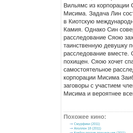
Вильямс из корпорации 
Мисима. Задача Лин сост
в Киотскую международн
Камия. Однако Син сове
раcследование Сяою захо
таинственную девушку п
расследование вместе. О
похищен. Сяою хочет спа
самостоятельное рассле
корпорации Мисима Заиб
заговоры с участием чл
Мисима и вероятнее все
Похожее кино
:
Смурфики (2011)
Аполлон 18 (2011)
Ковбои против пришельцев (2011)