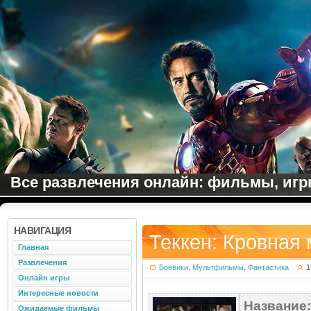
Все развлечения онлайн: фильмы, игры
НАВИГАЦИЯ
Теккен: Кровная 
Главная
Развлечения
Боевики
,
Мультфильмы
,
Фантастика
1
Онлайн игры
Интересные новости
Название:
Ожидаемые фильмы