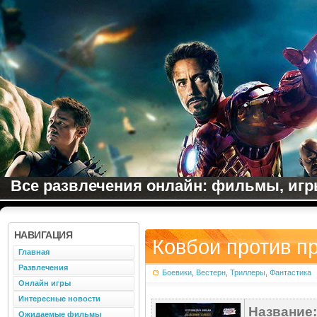
Все развлечения онлайн: фильмы, игры
НАВИГАЦИЯ
Ковбои против п
Главная
Развлечения
Боевики
,
Вестерн
,
Триллеры
,
Фантастика
Онлайн игры
Интересные новости
Название:
Ожидаемые фильмы