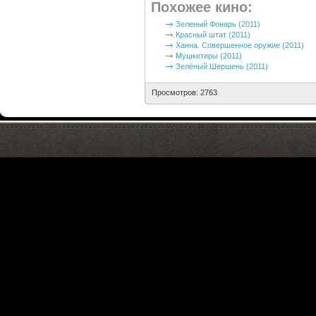
Похожее кино
:
Зеленый Фонарь (2011)
Красный штат (2011)
Ханна. Совершенное оружие (2011)
Мушкетеры (2011)
Зелёный Шершень (2011)
Просмотров: 2763