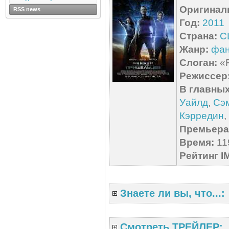
Оригинал
RSS news
Год:
2011
Страна:
С
Жанр:
фан
Слоган:
«F
Режиссер
В главных
Уайлд
,
Сэ
Кэрредин
,
Премьера 
Время:
119
Рейтинг I
Знаете ли вы, что...:
Смотреть ТРЕЙЛЕР: