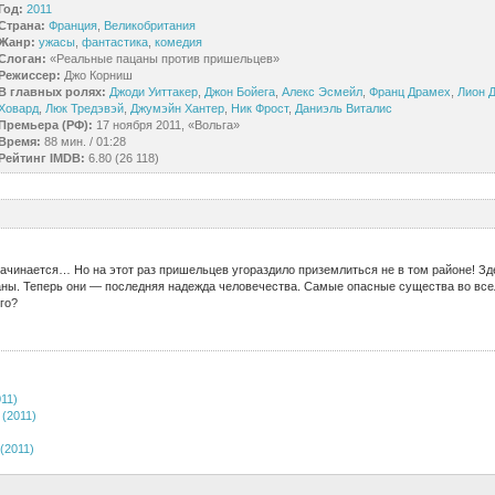
Год:
2011
Страна:
Франция
,
Великобритания
Жанр:
ужасы
,
фантастика
,
комедия
Слоган:
«Реальные пацаны против пришельцев»
Режиссер:
Джо Корниш
В главных ролях:
Джоди Уиттакер
,
Джон Бойега
,
Алекс Эсмейл
,
Франц Драмех
,
Лион 
Ховард
,
Люк Тредэвэй
,
Джумэйн Хантер
,
Ник Фрост
,
Даниэль Виталис
Премьера (РФ):
17 ноября 2011, «Вольга»
Время:
88 мин. / 01:28
Рейтинг IMDB:
6.80 (26 118)
ачинается… Но на этот раз пришельцев угораздило приземлиться не в том районе! Зд
ны. Теперь они — последняя надежда человечества. Самые опасные существа во все
го?
11)
(2011)
(2011)