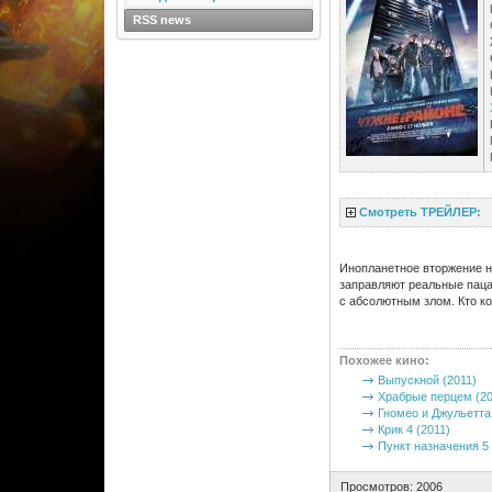
RSS news
Смотреть ТРЕЙЛЕР:
Инопланетное вторжение н
заправляют реальные паца
с абсолютным злом. Кто ко
Похожее кино
:
Выпускной (2011)
Храбрые перцем (20
Гномео и Джульетта 
Крик 4 (2011)
Пункт назначения 5 
Просмотров: 2006