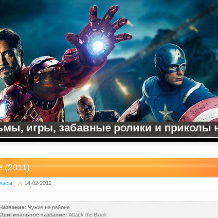
мы, игры, забавные ролики и приколы на
 (2011)
жасы
14-02-2012
Название:
Чужие на районе
Оригинальное название:
Attack the Block