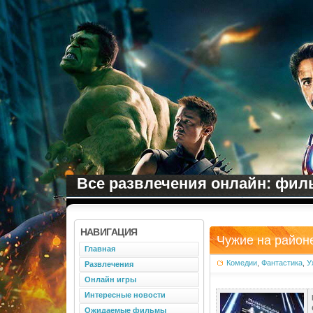
Все развлечения онлайн: филь
НАВИГАЦИЯ
Чужие на районе
Главная
Комедии
,
Фантастика
,
У
Развлечения
Онлайн игры
Интересные новости
Ожидаемые фильмы