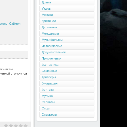
Драма
Ужасы
Мюзикл
Криминал
Джонс
,
Саймон
Детективы
Мелодрамы
Мультфильмы
Исторические
Документальное
Приключения
Фантастика
есь всем
Семейные
ленной столкнутся
Триллеры
Биография
Фэнтези
Музыка
Сериалы
Спорт
Спектакли