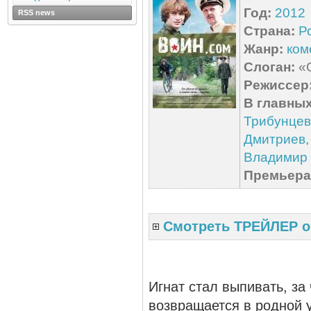
Год:
2012
RSS news
Страна:
Р
Жанр:
ком
Слоган:
«О
Режиссер
В главных
Трибунцев
Дмитриев
Владимир
Премьера 
Смотреть ТРЕЙЛЕР о
Игнат стал выпивать, за 
возвращается в родной у