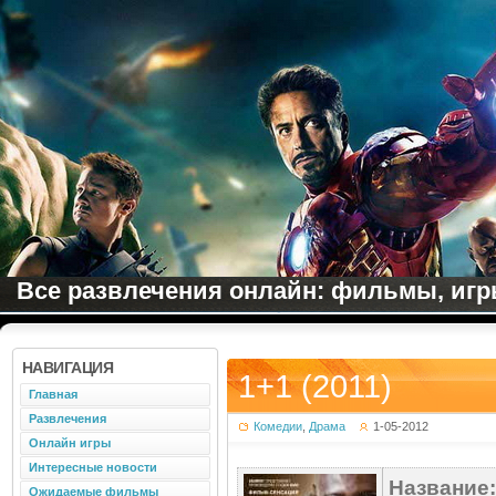
Все развлечения онлайн: фильмы, игры
НАВИГАЦИЯ
1+1 (2011)
Главная
Развлечения
Комедии
,
Драма
1-05-2012
Онлайн игры
Интересные новости
Название:
Ожидаемые фильмы