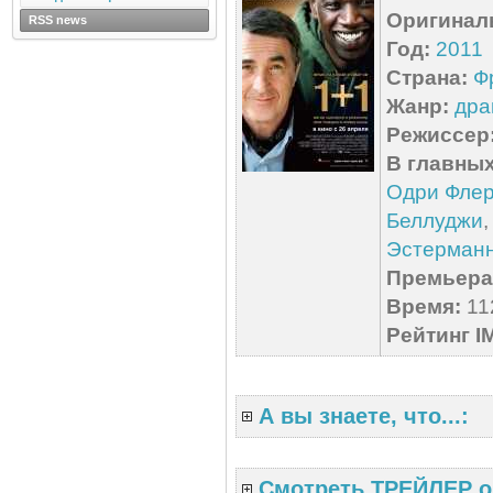
Оригинал
RSS news
Год:
2011
Страна:
Ф
Жанр:
дра
Режиссер
В главных
Одри Фле
Беллуджи
Эстерман
Премьера 
Время:
112
Рейтинг I
А вы знаете, что...:
Смотреть ТРЕЙЛЕР о