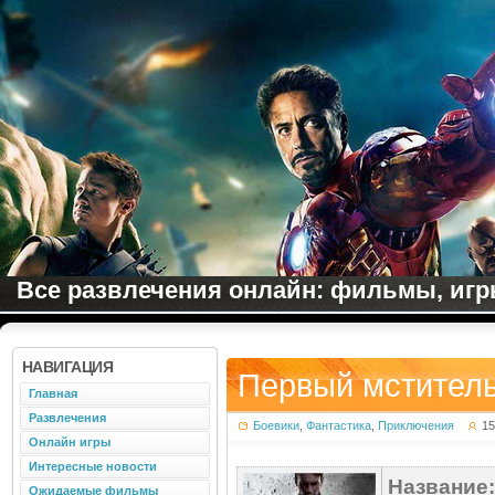
Все развлечения онлайн: фильмы, игры
НАВИГАЦИЯ
Первый мститель
Главная
Развлечения
Боевики
,
Фантастика
,
Приключения
15
Онлайн игры
Интересные новости
Название:
Ожидаемые фильмы