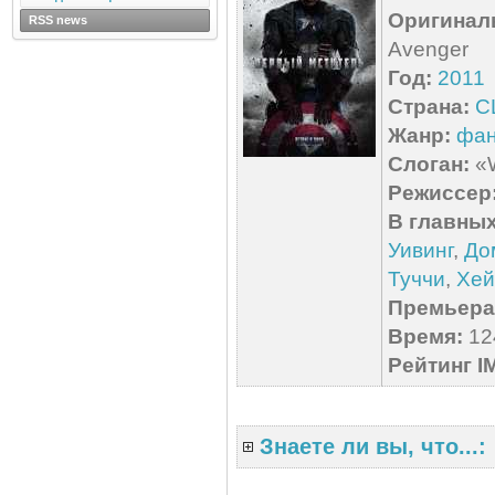
Оригинал
RSS news
Avenger
Год:
2011
Страна:
С
Жанр:
фан
Слоган:
«W
Режиссер
В главных
Уивинг
,
До
Туччи
,
Хей
Премьера 
Время:
124
Рейтинг I
Знаете ли вы, что...: