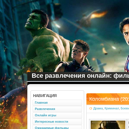
Все развлечения онлайн: филь
НАВИГАЦИЯ
Коломбиана (20
Главная
Драма
,
Криминал
,
Боев
Развлечения
Онлайн игры
Интересные новости
Ожидаемые фильмы