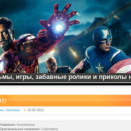
мы, игры, забавные ролики и приколы на
11)
ики
,
Триллеры
15-02-2012
Название:
Коломбиана
Оригинальное название:
Colombiana