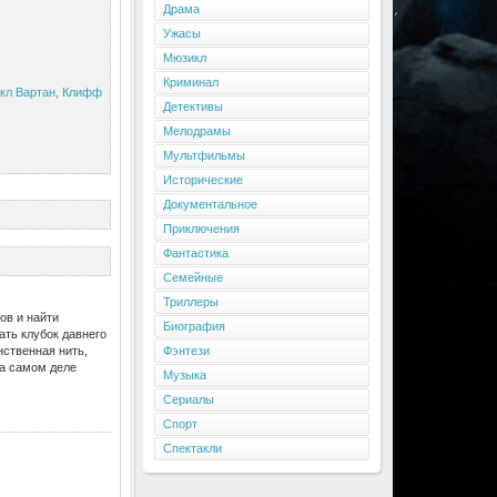
Драма
Ужасы
Мюзикл
Криминал
кл Вартан
,
Клифф
Детективы
Мелодрамы
Мультфильмы
Исторические
Документальное
Приключения
Фантастика
Семейные
Триллеры
ов и найти
Биография
ать клубок давнего
нственная нить,
Фэнтези
а самом деле
Музыка
Сериалы
Спорт
Спектакли