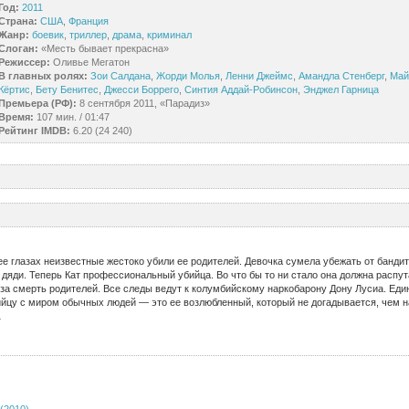
Год:
2011
Страна:
США
,
Франция
Жанр:
боевик
,
триллер
,
драма
,
криминал
Слоган:
«Месть бывает прекрасна»
Режиссер:
Оливье Мегатон
В главных ролях:
Зои Салдана
,
Жорди Молья
,
Ленни Джеймс
,
Амандла Стенберг
,
Май
Кёртис
,
Бету Бенитес
,
Джесси Боррего
,
Синтия Аддай-Робинсон
,
Энджел Гарница
Премьера (РФ):
8 сентября 2011, «Парадиз»
Время:
107 мин. / 01:47
Рейтинг IMDB:
6.20 (24 240)
а ее глазах неизвестные жестоко убили ее родителей. Девочка сумела убежать от бандит
 дяди. Теперь Кат профессиональный убийца. Во что бы то ни стало она должна распут
за смерть родителей. Все следы ведут к колумбийскому наркобарону Дону Лусиа. Еди
цу с миром обычных людей — это ее возлюбленный, который не догадывается, чем н
…