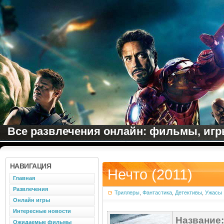
Все развлечения онлайн: фильмы, игры
НАВИГАЦИЯ
Нечто (2011)
Главная
Развлечения
Триллеры
,
Фантастика
,
Детективы
,
Ужасы
Онлайн игры
Интересные новости
Название:
Ожидаемые фильмы