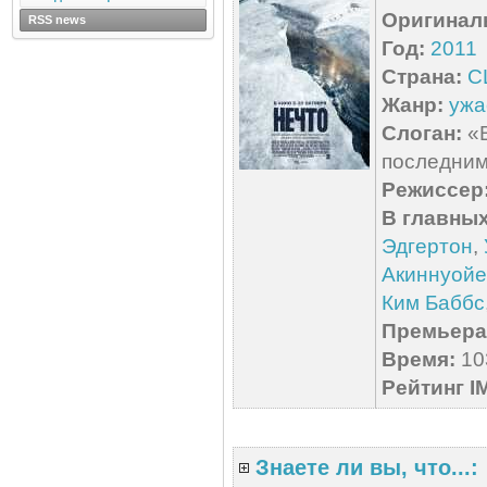
Оригинал
RSS news
Год:
2011
Страна:
С
Жанр:
ужа
Слоган:
«В
последни
Режиссер
В главных
Эдгертон
,
Акиннуойе
Ким Баббс
Премьера 
Время:
103
Рейтинг I
Знаете ли вы, что...: