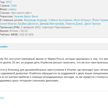
Год:
2012
Страна:
США
Жанр:
ужасы
Слоган:
«No soul is safe.»
Режиссер:
Уильям Брент Белл
В главных ролях:
Фернанда Андраде
,
Саймон Куотерман
,
Ивэн Хельмут
,
Йонут Грама
Бонни Морган
,
Брайан Джонсон
,
Джефф Викторофф
,
Памела Дэвис
,
Джон Проски
Премьера (РФ):
2 февраля 2012, «Централ Партнершип»
Время:
83 мин. / 01:23
Рейтинг IMDB:
3.60 (9 423)
нлайн:
жбу 911 поступил тревожный звонок от Марии Росси, которая призналась в том, что зве
я долгих 20 лет, ее родная дочь Изабелла рискует выяснить, что же все-таки произош
тся в больницу для душевнобольных преступников в Италии, где проходит курс лечени
 одержимой дьяволом. Изабелла обращается за поддержкой к двум юным священника
а из ее матери прибегая к помощи нетрадиционных методик, но им придется столкнут
 одержима сразу четырьмя сильными демонами…
12)