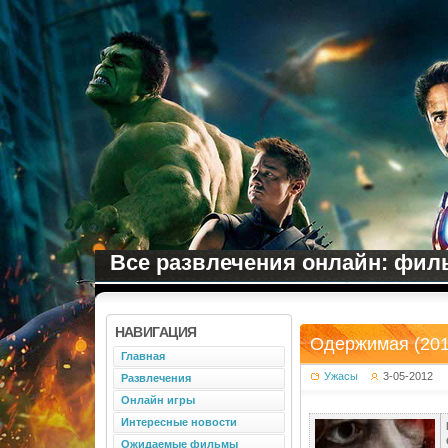
Все развлечения онлайн: филь
НАВИГАЦИЯ
Одержимая (201
Главная
Ужасы
3-05-2012
Развлечения
Онлайн игры
Интересные новости
Ожидаемые фильмы