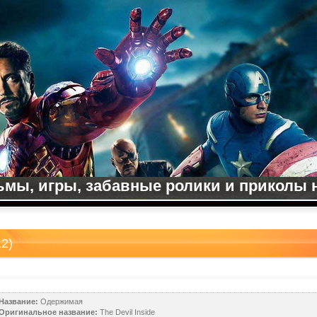
мы, игры, забавные ролики и приколы на
2)
Название:
Одержимая
Оригинальное название:
The Devil Inside