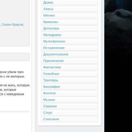
Драма
Ужасы
Мюзикл
Криминал
,
Сюзен Краули
,
Детективы
Мелодрамы
Мультфильмы
Исторические
Документальное
Приключения
Фантастика
рски убила трех
Семейные
ло с ее матерью.
Триллеры
я ее мать, которую
Биография
м, которые
Фэнтези
ься с неведомым
Музыка
Сериалы
Спорт
Спектакли