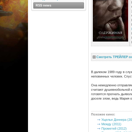
RSS news
Смотреть ТРЕЙЛЕР о
В далеком 1989 году в слу
неповинных человек. Спуст
Она немедленно отправляе
считают душевнобольной и
готовятся прогнать дьявол
доселе злом, ведь Мария
Похожее кино
:
Ущелье Доннера (20
Между (2011)
Прометей (2012)