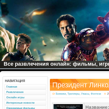
Все развлечения онлайн: фильмы, игры
НАВИГАЦИЯ
Президент Линко
Главная
Развлечения
Боевики
,
Триллеры
,
Ужасы
,
Фэнтези
2
Онлайн игры
Интересные новости
Название:
Ожидаемые фильмы