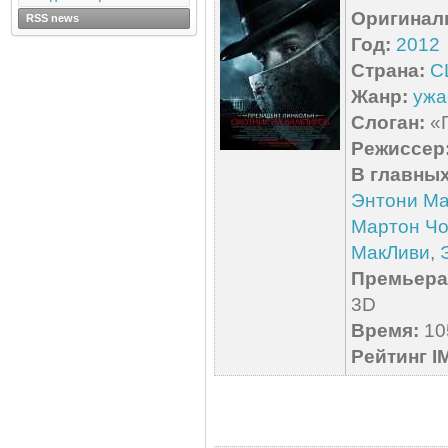
Оригинал
RSS news
Год:
2012
Страна:
С
Жанр:
ужа
Слоган:
«П
Режиссер
В главных
Энтони Ма
Мартон Ч
МакЛиви
,
Премьера 
3D
Время:
105
Рейтинг I