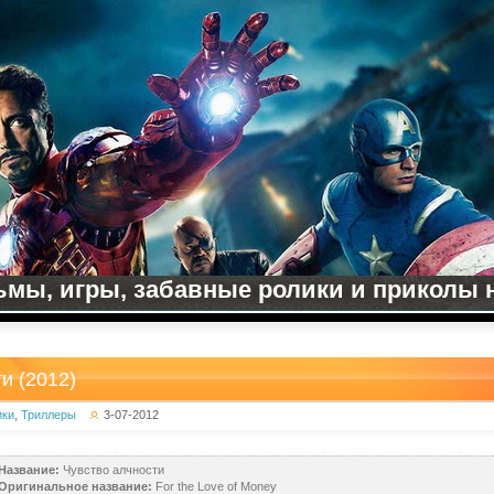
мы, игры, забавные ролики и приколы на
и (2012)
ики
,
Триллеры
3-07-2012
Название:
Чувство алчности
Оригинальное название:
For the Love of Money