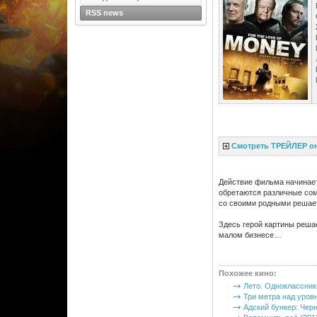
RSS news
Смотреть ТРЕЙЛЕР о
Действие фильма начинаетс
обретаются различные сомн
со своими родными решает
Здесь герой картины решае
малом бизнесе…
Похожее кино
:
Лето. Одноклассник
Три метра над уровн
Адский бункер: Чер