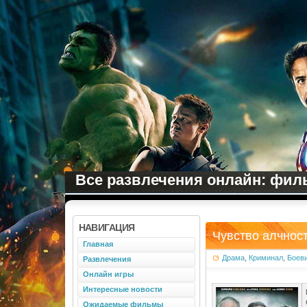
Все развлечения онлайн: филь
НАВИГАЦИЯ
Чувство алчност
Главная
Драма
,
Криминал
,
Боев
Развлечения
Онлайн игры
Интересные новости
Ожидаемые фильмы