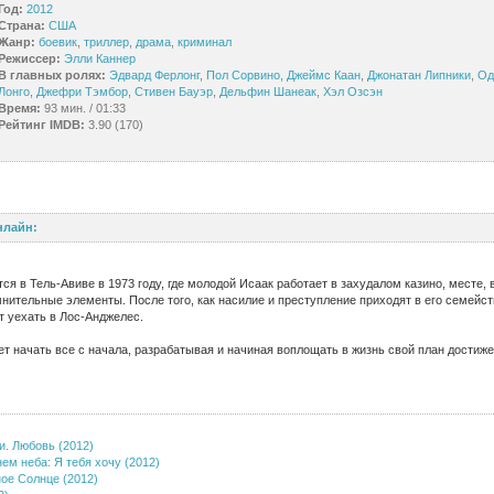
Год:
2012
Страна:
США
Жанр:
боевик
,
триллер
,
драма
,
криминал
Режиссер:
Элли Каннер
В главных ролях:
Эдвард Ферлонг
,
Пол Сорвино
,
Джеймс Каан
,
Джонатан Липники
,
Од
Лонго
,
Джефри Тэмбор
,
Стивен Бауэр
,
Дельфин Шанеак
,
Хэл Озсэн
Время:
93 мин. / 01:33
Рейтинг IMDB:
3.90 (170)
нлайн:
я в Тель-Авиве в 1973 году, где молодой Исаак работает в захудалом казино, месте, 
ительные элементы. После того, как насилие и преступление приходят в его семейст
 уехать в Лос-Анджелес.
т начать все с начала, разрабатывая и начиная воплощать в жизнь свой план достиже
и. Любовь (2012)
ем неба: Я тебя хочу (2012)
ное Солнце (2012)