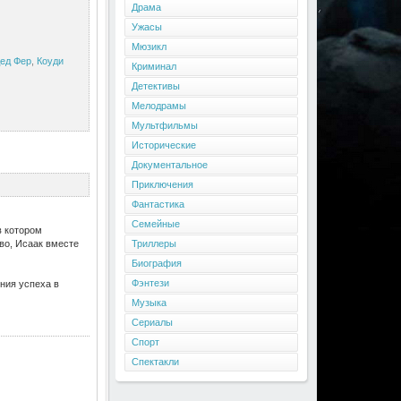
Драма
Ужасы
Мюзикл
ед Фер
,
Коуди
Криминал
Детективы
Мелодрамы
Мультфильмы
Исторические
Документальное
Приключения
Фантастика
Семейные
в котором
во, Исаак вместе
Триллеры
Биография
Фэнтези
ния успеха в
Музыка
Сериалы
Спорт
Спектакли