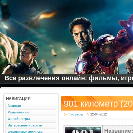
Все развлечения онлайн: фильмы, игры
НАВИГАЦИЯ
901 километр (20
Главная
Развлечения
Триллеры
22-04-2012
Онлайн игры
Интересные новости
Название:
Ожидаемые фильмы