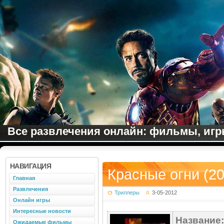
Все развлечения онлайн: фильмы, игры
НАВИГАЦИЯ
Красные огни (20
Главная
Развлечения
Триллеры
3-05-2012
Онлайн игры
Интересные новости
Название:
Ожидаемые фильмы