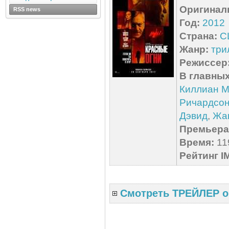
Оригинал
RSS news
Год:
2012
Страна:
С
Жанр:
три
Режиссер
В главных
Киллиан 
Ричардсо
Дэвид
,
Жа
Премьера 
Время:
119
Рейтинг I
Смотреть ТРЕЙЛЕР о