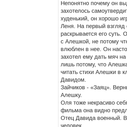
Непонятно почему он вы
захотелось самоутвердит
худенький, он хорошо иг
Леня. На первый взгляд
раскрывается его суть. О
с Алешкой, не потому что
влюблен в нее. Он наст
захотел ему дать мяч на
лишь потому, что Алешка
читать стихи Алешки в к
Давидом.
Зайчиков - «Заяц». Верн
Алешку.
Оля тоже некрасиво себ
фильма она видно предл
Отец Давида военный. Вн
человек.