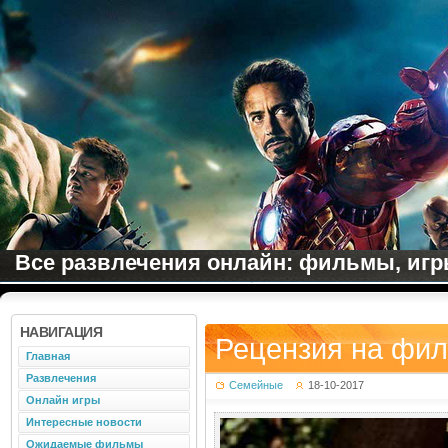
Все развлечения онлайн: фильмы, игры
НАВИГАЦИЯ
Рецензия на фил
Главная
Развлечения
Семейные
18-10-2017
Онлайн игры
Интересные новости
Ожидаемые фильмы