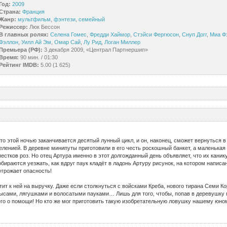
Год:
2009
Страна:
Франция
Жанр:
мультфильм
,
фэнтези
,
семейный
Режиссер:
Люк Бессон
В главных ролях:
Селена Гомес
,
Фредди Хаймор
,
Стэйси Фергюсон
,
Снуп Догг
,
Миа Ф
Фэллон
,
Уилл Ай Эм
,
Омар Сай
,
Лу Рид
,
Логан Миллер
Премьера (РФ):
3 декабря 2009, «Централ Партнершип»
Время:
90 мин. / 01:30
Рейтинг IMDB:
5.00 (1 625)
что этой ночью заканчивается десятый лунный цикл, и он, наконец, сможет вернуться в
ленией. В деревне минипуты приготовили в его честь роскошный банкет, а маленькая
пестков роз. Но отец Артура именно в этот долгожданный день объявляет, что их кани
бираются уезжать, как вдруг паук кладёт в ладонь Артуру рисунок, на котором написан
грожает опасность!
тит к ней на выручку. Даже если столкнуться с войсками Креба, нового тирана Семи Ко
ысами, лягушками и волосатыми пауками… Лишь для того, чтобы, попав в деревушку м
его о помощи! Но кто же мог приготовить такую изобретательную ловушку нашему юно