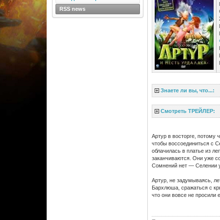
RSS news
Знаете ли вы, что...:
Смотреть ТРЕЙЛЕР:
Артур в восторге, потому 
чтобы воссоединиться с Се
облачилась в платье из ле
заканчиваются. Они уже со
Сомнений нет — Селении у
Артур, не задумываясь, ле
Бархлюша, сражаться с кр
что они вовсе не просили 