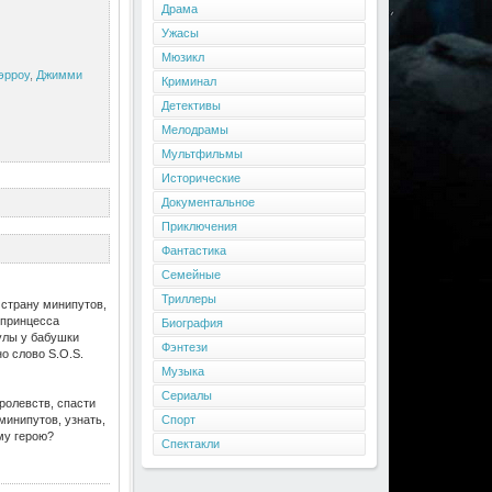
Драма
Ужасы
Мюзикл
эрроу
,
Джимми
Криминал
Детективы
Мелодрамы
Мультфильмы
Исторические
Документальное
Приключения
Фантастика
Семейные
Триллеры
 страну минипутов,
 принцесса
Биография
кулы у бабушки
Фэнтези
о слово S.O.S.
Музыка
Сериалы
ролевств, спасти
инипутов, узнать,
Спорт
му герою?
Спектакли