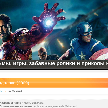
мы, игры, забавные ролики и приколы на
рдалака (2009)
мы
12-02-2012
Название:
Артур и месть Урдалака
Оригинальное название:
Arthur et la vengeance de Maltazard