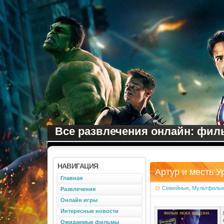
Все развлечения онлайн: филь
НАВИГАЦИЯ
Артур и месть У
Главная
Семейные
,
Мультфиль
Развлечения
Онлайн игры
Интересные новости
Ожидаемые фильмы