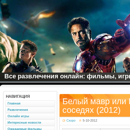
Все развлечения онлайн: фильмы, игры
НАВИГАЦИЯ
Белый мавр или 
Главная
соседях (2012)
Развлечения
Онлайн игры
Скоро
5-10-2012
Интересные новости
Ожидаемые фильмы