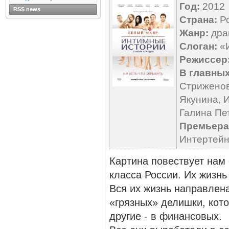
Год:
2012
RSS news
Страна:
Ро
Жанр:
дра
Слоган:
«И
Режиссер
В главных
Стриженов
Якунина, 
Галина Пе
Премьера 
Интертей
Картина повествует нам
класса России. Их жизн
Вся их жизнь направлена
«грязных» делишки, кот
другие - в финансовых.