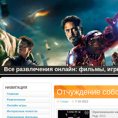
Все развлечения онлайн: фильмы, игры
НАВИГАЦИЯ
Отчуждение собс
Главная
Развлечения
Скоро
7-10-2012
Онлайн игры
Интересные новости
Оригинальное на
Год:
2012
Ожидаемые фильмы