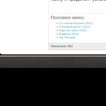
Похожее кино
:
Со склонов Кокурико (2012)
Случайный доступ (2012)
В другой стране (2012)
Владение (2012)
Тор. Рагнарёк
Просмотров: 2501