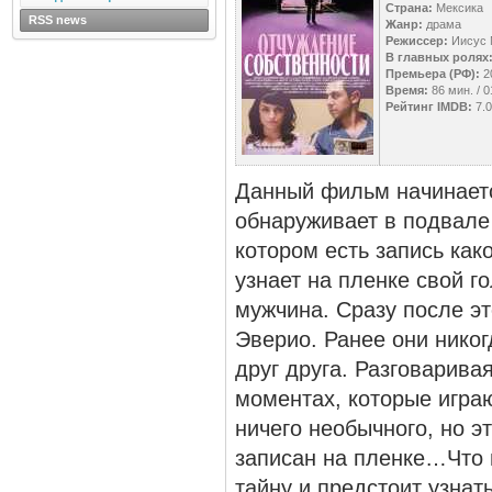
Страна:
Мексика
RSS news
Жанр:
драма
Режиссер:
Иисус 
В главных ролях
Премьера (РФ):
2
Время:
86 мин. / 0
Рейтинг IMDB:
7.0
Данный фильм начинаетс
обнаруживает в подвале
котором есть запись как
узнает на пленке свой г
мужчина. Сразу после э
Эверио. Ранее они никог
друг друга. Разговарива
моментах, которые играю
ничего необычного, но э
записан на пленке…Что в
тайну и предстоит узнат