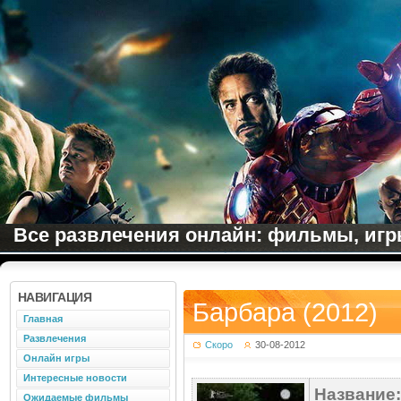
Все развлечения онлайн: фильмы, игры
НАВИГАЦИЯ
Барбара (2012)
Главная
Развлечения
Скоро
30-08-2012
Онлайн игры
Интересные новости
Название:
Ожидаемые фильмы