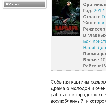
Оригинал
RSS news
Год:
2012
Страна:
Г
Жанр:
дра
Режиссер
В главных
Бок
,
Крист
Haupt
,
Ден
Премьера 
Время:
105
Рейтинг I
События картины развор
Драма о молодой и очен
работает в городской бо
возлюбленный, к котором