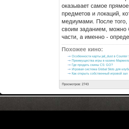
оказывает самое прямое 
предметов и локаций, к
медиумами. После того, 
своим заданием, можно 
части, а именно - опред
Похожее кино
:
Особенности карты jail_dust в Counter S
Преимущества игры в казино Мармел
Где продать скины CS: GO?
Игровая система Global Slots для клуб
Как открыть собственный игровой зал
Просмотров: 2743