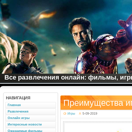
Все развлечения онлайн: фильмы, игры
НАВИГАЦИЯ
Преимущества и
Главная
Развлечения
Игры
5-09-2019
Онлайн игры
Интересные новости
Ожидаемые фильмы