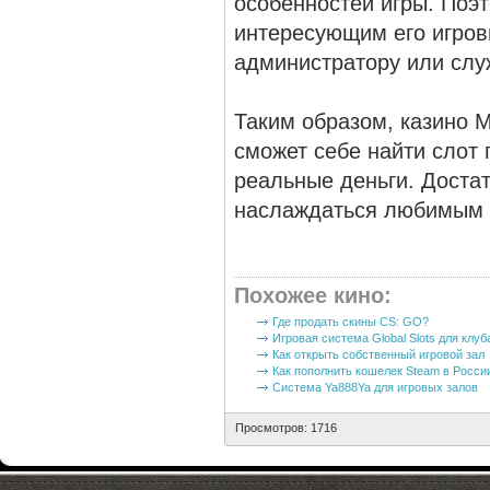
особенностей игры. Поэт
интересующим его игров
администратору или слу
Таким образом, казино 
сможет себе найти слот 
реальные деньги. Доста
наслаждаться любимым 
Похожее кино
:
Где продать скины CS: GO?
Игровая система Global Slots для клуб
Как открыть собственный игровой зал
Как пополнить кошелек Steam в Росси
Система Ya888Ya для игровых залов
Просмотров: 1716