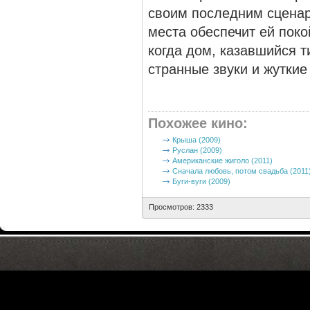
своим последним сценар
места обеспечит ей поко
когда дом, казавшийся 
странные звуки и жуткие
Похожее кино
:
Крыша (2009)
Руслан (2009)
Американские жиголо (2011)
Сначала любовь, потом свадьба (2011
Буги-вуги (2009)
Просмотров: 2333