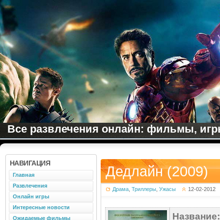
Все развлечения онлайн: фильмы, игры
НАВИГАЦИЯ
Дедлайн (2009)
Главная
Развлечения
Драма
,
Триллеры
,
Ужасы
12-02-2012
Онлайн игры
Интересные новости
Название:
Ожидаемые фильмы