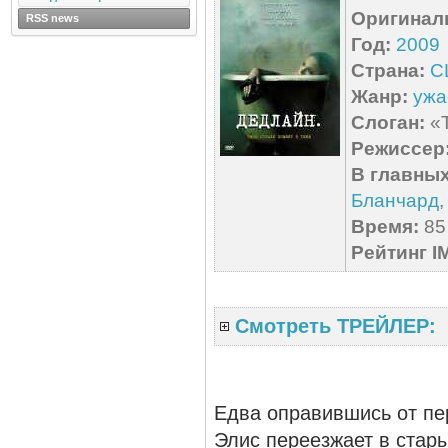
Оригинал
RSS news
Год:
2009
Страна:
С
Жанр:
ужа
Слоган:
«Т
Режиссер
В главных
Бланчард
Время:
85 
Рейтинг I
Смотреть ТРЕЙЛЕР:
Едва оправившись от пе
Элис переезжает в стары