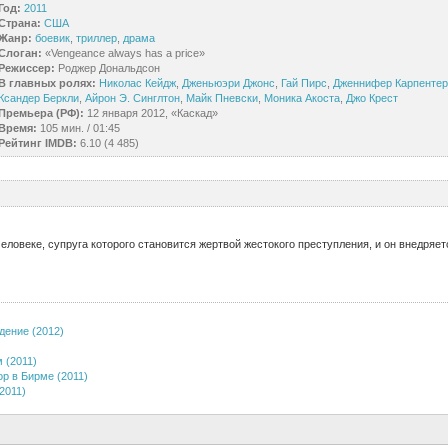
Год:
2011
Страна:
США
Жанр:
боевик
,
триллер
,
драма
Слоган:
«Vengeance always has a price»
Режиссер:
Роджер Дональдсон
В главных ролях:
Николас Кейдж
,
Дженьюэри Джонс
,
Гай Пирс
,
Дженнифер Карпентер
Ксандер Беркли
,
Айрон Э. Синглтон
,
Майк Пневски
,
Моника Акоста
,
Джо Крест
Премьера (РФ):
12 января 2012, «Каскад»
Время:
105 мин. / 01:45
Рейтинг IMDB:
6.10 (4 485)
ловеке, супруга которого становится жертвой жестокого преступления, и он внедряет
дение (2012)
 (2011)
ор в Бирме (2011)
2011)