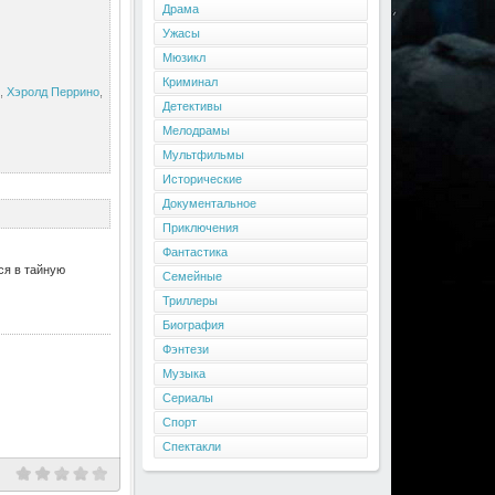
Драма
Ужасы
Мюзикл
Криминал
,
Хэролд Перрино
,
Детективы
Мелодрамы
Мультфильмы
Исторические
Документальное
Приключения
Фантастика
ся в тайную
Семейные
Триллеры
Биография
Фэнтези
Музыка
Сериалы
Спорт
Спектакли