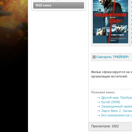
RSS news
Смотреть ТРЕЙЛЕР:
Фильм сфокусируется на че
организацию мстителей.
Похожее кино
:
Другой мир: Пробуж
Бугай (2009)
Запрещенный прием
Ларго Винч 2: Загов
Без компромиссов (
Просмотров: 1922