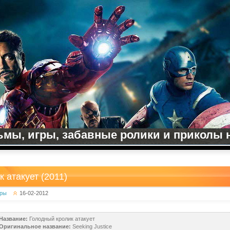
мы, игры, забавные ролики и приколы на
 атакует (2011)
ры
16-02-2012
Название:
Голодный кролик атакует
Оригинальное название:
Seeking Justice