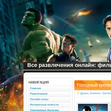
Все развлечения онлайн: филь
НАВИГАЦИЯ
Голодный кролик
Главная
Драма
,
Боевики
,
Трилле
Развлечения
Онлайн игры
Интересные новости
Ожидаемые фильмы