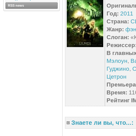
Оригинал
RSS news
Год:
2011
Страна:
С
Жанр:
фэн
Слоган:
«К
Режиссер
В главных
Мэлоун
,
В
Гуджино
,
О
Цетрон
Премьера 
Время:
110
Рейтинг I
Знаете ли вы, что...: