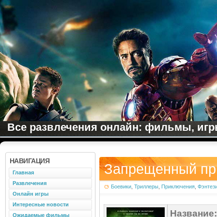
Все развлечения онлайн: фильмы, игры
НАВИГАЦИЯ
Запрещенный пр
Главная
Развлечения
Боевики
,
Триллеры
,
Приключения
,
Фэнтез
Онлайн игры
Интересные новости
Название:
Ожидаемые фильмы