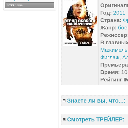
Оригинал
RSS news
Год:
2011
Страна:
Ф
Жанр:
бое
Режиссер
В главных
Мажимель
Фиглаж
,
А
Премьера 
Время:
100
Рейтинг I
Знаете ли вы, что...:
Смотреть ТРЕЙЛЕР: