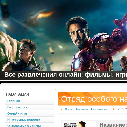
Все развлечения онлайн: фильмы, игры
НАВИГАЦИЯ
Отряд особого н
Главная
Развлечения
Драма
,
Боевики
,
Приключения
17-02-
Онлайн игры
Интересные новости
Название:
Ожидаемые фильмы