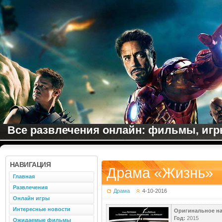
Все развлечения онлайн: фильмы, игры
НАВИГАЦИЯ
Драма «Жизнь»
Главная
Развлечения
Драма
4-10-2016
Онлайн игры
Интересные новости
Оригинальное на
Год:
2015
Ожидаемые фильмы