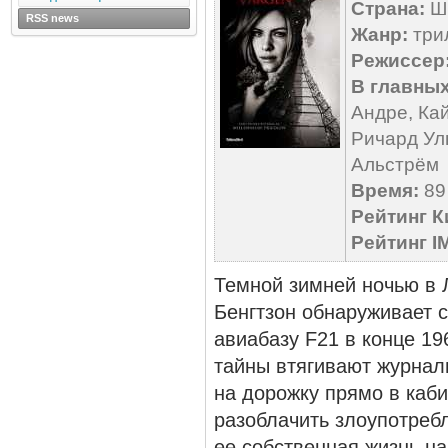
Страна:
Ш
RSS news
Жанр:
три
Режиссер
В главных
Андре, Ка
Ричард Ул
Альстрём
Время:
89 
Рейтинг К
Рейтинг I
Темной зимней ночью в Л
Бенгтзон обнаруживает 
авиабазу F21 в конце 19
тайны втягивают журнал
на дорожку прямо в каб
разоблачить злоупотребл
ее собственная жизнь на