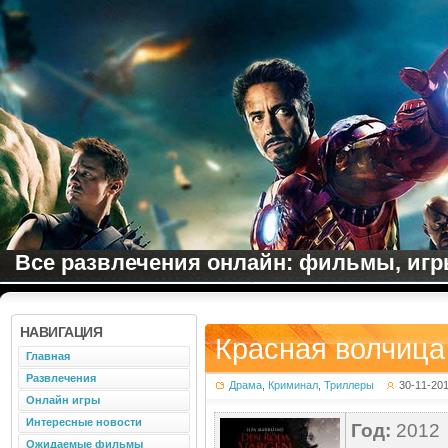
Все развлечения онлайн: фильмы, игры
НАВИГАЦИЯ
Красная волчица
Главная
Развлечения
Драма
,
Криминал
,
Триллеры
30-11-20
Онлайн игры
Интересные новости
Год:
2012
Ожидаемые фильмы