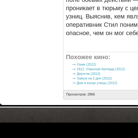
проникает в тюрьму с ц
узниц. Выяснив, кем яв
оперативник Стил понима
опасное, чем он мог се
Похожее кино
:
Узник (2012)
1812: Уланская баллада (2012)
Джунгли (2012)
Замуж на 2 дня (2012)
Дом в конце улицы (2012)
Просмотров: 2866