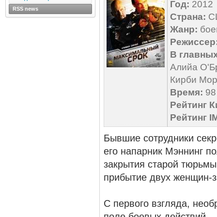
Год:
2012
RSS news
Страна:
С
Жанр:
боев
Режиссер
В главных
Алийа О'Б
Кирби Мор
Время:
98 
Рейтинг К
Рейтинг I
Бывшие сотрудники секр
его напарник Мэннинг п
закрытия старой тюрьмы
прибытие двух женщин-
С первого взгляда, нео
поле боевых действий —