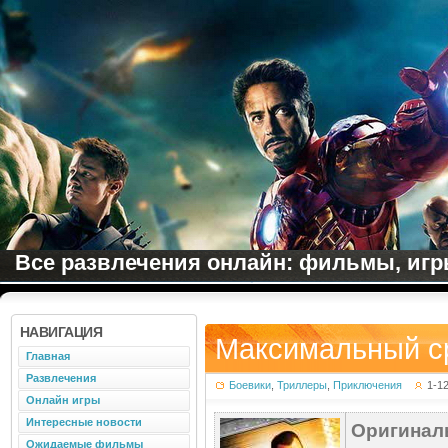
Все развлечения онлайн: фильмы, игры
НАВИГАЦИЯ
Максимальный ср
Главная
Развлечения
Боевики
,
Триллеры
,
Приключения
1-1
Онлайн игры
Интересные новости
Оригинал
Ожидаемые фильмы