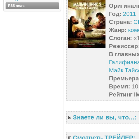
Оригинал
RSS news
Год:
2011
Страна:
С
Жанр:
ком
Слоган:
«Т
Режиссер
В главных
Галифиан
Майк Тайс
Премьера 
Время:
102
Рейтинг I
Знаете ли вы, что...:
Смотреть ТРЕЙЛЕР: