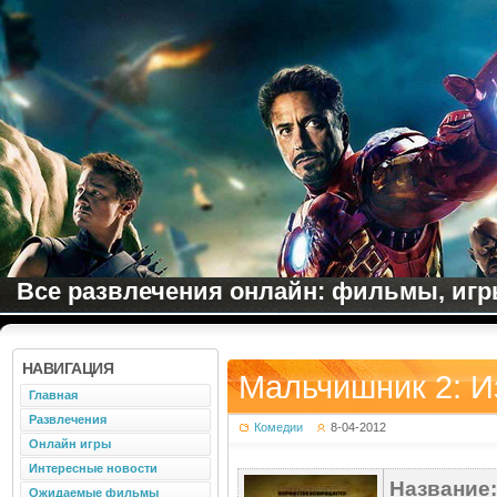
Все развлечения онлайн: фильмы, игры
НАВИГАЦИЯ
Мальчишник 2: Из
Главная
Развлечения
Комедии
8-04-2012
Онлайн игры
Интересные новости
Название:
Ожидаемые фильмы