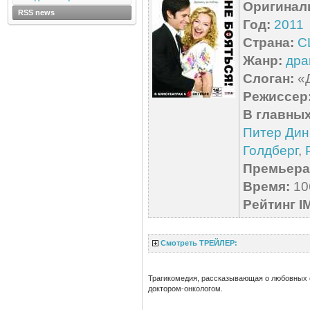
Оригинал
RSS news
Год:
2011
Страна:
С
Жанр:
дра
Слоган:
«Д
Режиссер
В главных
Питер Дин
Голдберг
,
Премьера 
Время:
106
Рейтинг I
Смотреть ТРЕЙЛЕР:
Трагикомедия, рассказывающая о любовных 
доктором-онкологом.