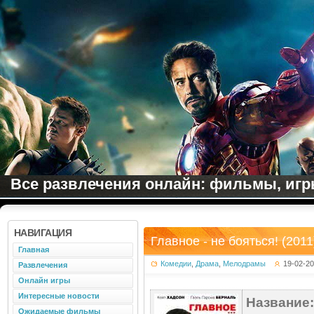
Все развлечения онлайн: фильмы, игры
НАВИГАЦИЯ
Главное - не бояться! (2011
Главная
Комедии
,
Драма
,
Мелодрамы
19-02-2
Развлечения
Онлайн игры
Интересные новости
Название:
Ожидаемые фильмы