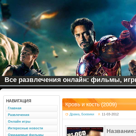
Все развлечения онлайн: фильмы, игры
НАВИГАЦИЯ
Кровь и кость (2009)
Главная
Драма
,
Боевики
11-03-2012
Развлечения
Онлайн игры
Интересные новости
Название:
Ожидаемые фильмы