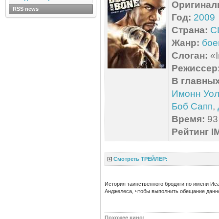
Оригинал
RSS news
Год:
2009
Страна:
С
Жанр:
бое
Слоган:
«I
Режиссер
В главных
Имонн Уол
Боб Сапп
,
Время:
93 
Рейтинг I
Смотреть ТРЕЙЛЕР:
История таинственного бродяги по имени Иса
Анджелеса, чтобы выполнить обещание дан
Похожее кино
: