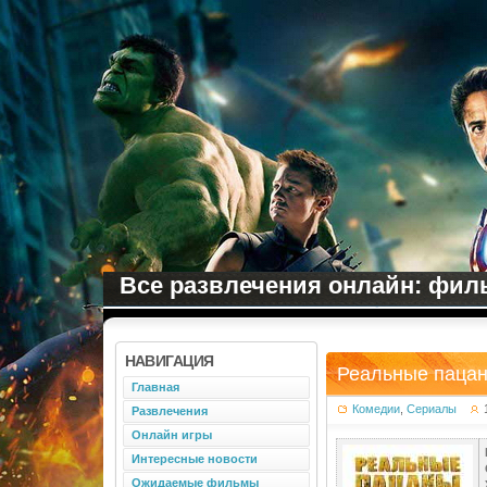
Все развлечения онлайн: филь
НАВИГАЦИЯ
Реальные пацан
Главная
Комедии
,
Сериалы
Развлечения
Онлайн игры
Интересные новости
Ожидаемые фильмы