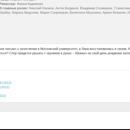
Режиссер:
Жанна Кадникова
В главных ролях:
Николай Наумов, Антон Богданов, Владимир Селиванов, Станислав
Бербер, Марина Федункив, Мария Скорницкая, Валентина Мазунина, Армен Бежанян, И
ое письмо о зачислении в Московский университет, а Лера восстановилась в своем. К
аться? Спор придется решать с оружием в руках – Иваныч на свой день рождения зате
й (2012)
(2012)
012)