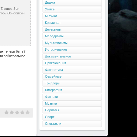
Драма
 Тляшев Зоя
Ужасы
горь Ознобихин
Мюзикл
Криминал
Детективы
Мелодрамы
Мультфильмы
Исторические
ак теперь быть?
ял пейнтбольное
Документальное
Приключения
Фантастика
Семейные
Триллеры
Биография
Фэнтези
Музыка
Сериалы
Спорт
Спектакли