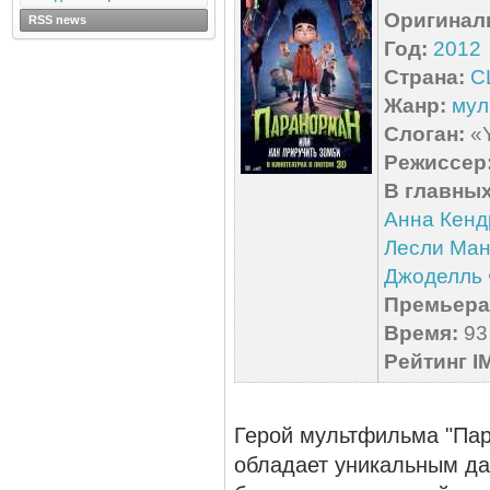
Оригинал
RSS news
Год:
2012
Страна:
С
Жанр:
мул
Слоган:
«Y
Режиссер
В главных
Анна Кенд
Лесли Ма
Джоделль
Премьера 
Время:
93 
Рейтинг I
Герой мультфильма "Пар
обладает уникальным да