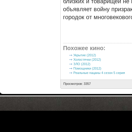
близких и товарищей не 
объявляет войну призрак
городок от многовековог
Похожее кино
:
Укрытие (2012)
Холостячки (2012)
ЗЛО (2012)
Помощники (2012)
Реальные пацаны 4 сезон 5 серия
Просмотров: 3357