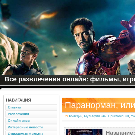
Все развлечения онлайн: фильмы, игры
НАВИГАЦИЯ
Паранорман, или
Главная
Развлечения
Комедии
,
Мультфильмы
,
Приключения
,
Уж
Онлайн игры
Интересные новости
Название:
Ожидаемые фильмы