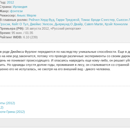
Год:
2012
Страна:
Ирландия
Жанр:
фэнтези
Режиссер:
Аньес Мерле
В главных ролях:
Рейчел Херд-Вуд
,
Гарри Тредэвэй
,
Томас Броди Сэнгстер
,
Сьюзэн 
Грэхэм
,
Кейт О Тул
,
Джеймс Уилсон
,
Дьярмуид О Двайр
,
Calem Martin
,
Крэйг Коннолли
Премьера (РФ):
16 августа 2012, «Русский репортаж»
Время:
95 мин. / 01:35
Рейтинг IMDB:
6.10 (239)
 в роде Джеймса Фурлонг передаются по наследству уникальные способности. Еще в 
о на нем род закончится, потому что проводя различные эксперименты со своим даро
день не понимает происходящего. И опасаясь навредить еще кому-либо, он решает уй
жить. Но однажды спустя долгие годы, проживания в лесу, он сталкивается со странной
енно его не испугалась, не смотря на его внешний вид - дикого человека.
иты (2012)
12)
оти Грина (2012)