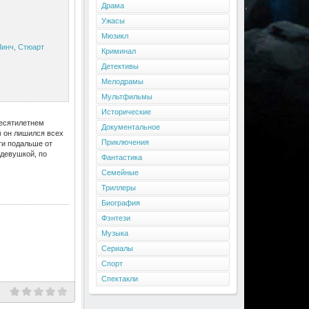
Драма
Ужасы
Мюзикл
Линч
,
Стюарт
Криминал
Детективы
Мелодрамы
Мультфильмы
Исторические
десятилетнем
Документальное
м он лишился всех
Приключения
ти подальше от
 девушкой, по
Фантастика
Семейные
Триллеры
Биография
Фэнтези
Музыка
Сериалы
Спорт
Спектакли