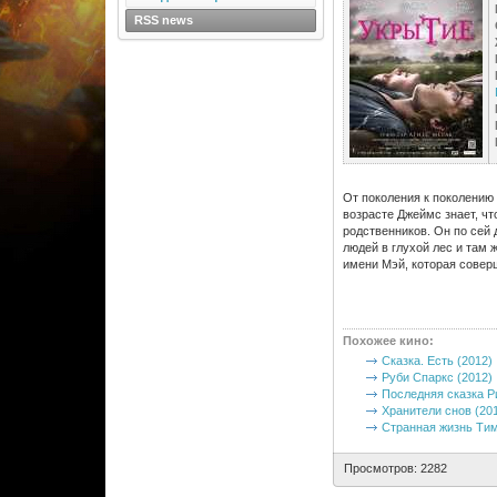
RSS news
От поколения к поколению
возрасте Джеймс знает, чт
родственников. Он по сей 
людей в глухой лес и там 
имени Мэй, которая соверш
Похожее кино
:
Сказка. Есть (2012)
Руби Спаркс (2012)
Последняя сказка Р
Хранители снов (20
Странная жизнь Тим
Просмотров: 2282