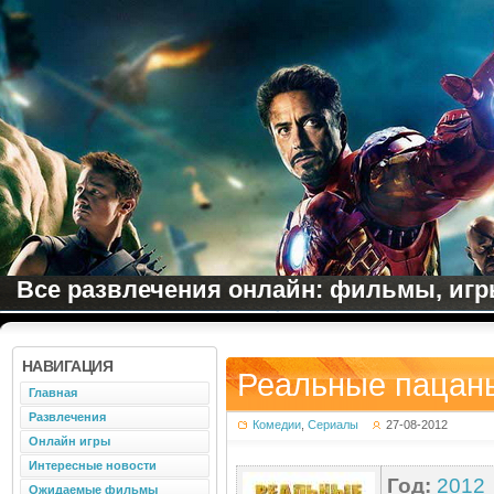
Все развлечения онлайн: фильмы, игры
НАВИГАЦИЯ
Реальные пацаны
Главная
Развлечения
Комедии
,
Сериалы
27-08-2012
Онлайн игры
Интересные новости
Год:
2012
Ожидаемые фильмы