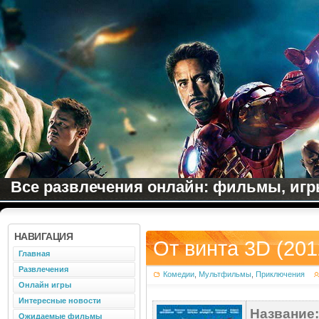
Все развлечения онлайн: фильмы, игры
НАВИГАЦИЯ
От винта 3D (201
Главная
Развлечения
Комедии
,
Мультфильмы
,
Приключения
Онлайн игры
Интересные новости
Название:
Ожидаемые фильмы