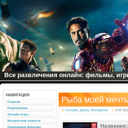
Все развлечения онлайн: фильмы, игры
НАВИГАЦИЯ
Рыба моей мечты
Главная
Развлечения
Комедии
,
Драма
,
Мелодрамы
3-07-20
Онлайн игры
Интересные новости
Название:
Ожидаемые фильмы