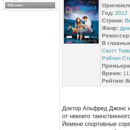
Оригинал
RSS news
Год:
2012
Страна:
В
Жанр:
дра
Режиссер
В главных
Скотт Том
Рэйчел Ст
Премьера 
Время:
112
Рейтинг I
Доктор Альфред Джонс и
от некоего таинственног
Йемене спортивные соре