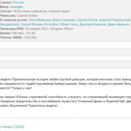
Страна:
Россия
Жанр:
комедия
Слоган:
«Есть много ремиксов, а песня одна»
Режиссер:
Сергей Лобан
В главных ролях:
Петр Мамонов
,
Вера Строкова
,
Сергей Попов
,
Алексей Подольский
Заводовский
,
Сергей Волжин-Ястребов
,
Юлия Говор
,
Дмитрий Новиков
,
Джим Авиньон
,
Премьера (РФ):
26 января 2012, «Organic Films»
Время:
100 мин. / 01:40
Рейтинг IMDB:
7.50 (94)
видеть! Пронзительная история любви хрупкой девушки, которая мечтала стать принц
й скрывается от людей под именем Киберстранник. Море слез и бездна отчаяния! Мог
месте? Только у нас!
на экране! Юноша, утративший способность слышать, но сохранивший пылающее серд
 Коварное предательство и несгибаемое мужество! Огненный Данко и Ледяной Кай, две
тожить Вселенную! Торопитесь видеть!
городе 2 (2011)