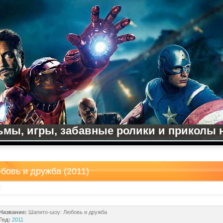
мы, игры, забавные ролики и приколы на
бовь и дружба (2011)
2
Название:
Шапито-шоу: Любовь и дружба
Год:
2011