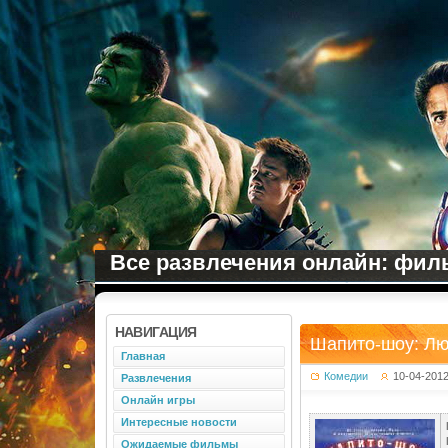
Все развлечения онлайн: филь
НАВИГАЦИЯ
Шапито-шоу: Лю
Главная
Комедии
10-04-201
Развлечения
Онлайн игры
Интересные новости
Ожидаемые фильмы