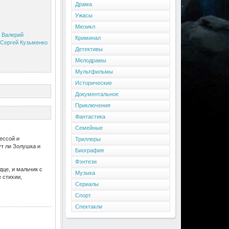
Драма
Ужасы
Мюзикл
,
Валерий
Криминал
Сергей Кузьменко
Детективы
Мелодрамы
Мультфильмы
Исторические
Документальное
Приключения
Фантастика
Семейные
ессой и
Триллеры
ут ли Золушка и
Биография
Фэнтези
це, и мальчик с
Музыка
 стихии,
Сериалы
Спорт
Спектакли