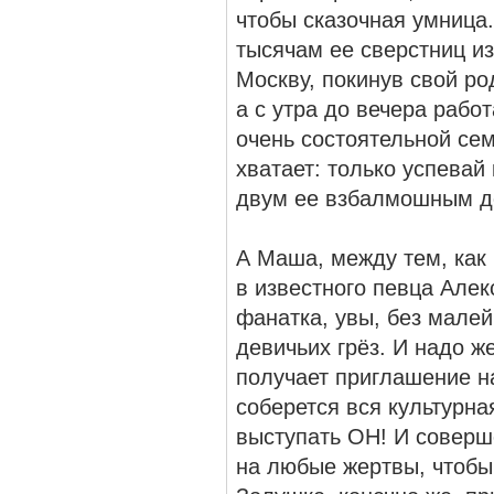
чтобы сказочная умница
тысячам ее сверстниц из
Москву, покинув свой ро
а с утра до вечера рабо
очень состоятельной сем
хватает: только успевай 
двум ее взбалмошным д
А Маша, между тем, как
в известного певца Але
фанатка, увы, без мале
девичьих грёз. И надо ж
получает приглашение на
соберется вся культурна
выступать ОН! И соверш
на любые жертвы, чтобы