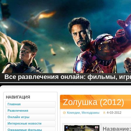
Все развлечения онлайн: фильмы, игры
НАВИГАЦИЯ
Zолушка (2012)
Главная
Развлечения
Комедии
,
Мелодрамы
4-03-2012
Онлайн игры
Интересные новости
Название:
Ожидаемые фильмы