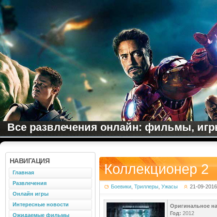
Все развлечения онлайн: фильмы, игры
НАВИГАЦИЯ
Коллекционер 2
Главная
Развлечения
Боевики
,
Триллеры
,
Ужасы
21-09-2016
Онлайн игры
Интересные новости
Оригинальное на
Год:
2012
Ожидаемые фильмы