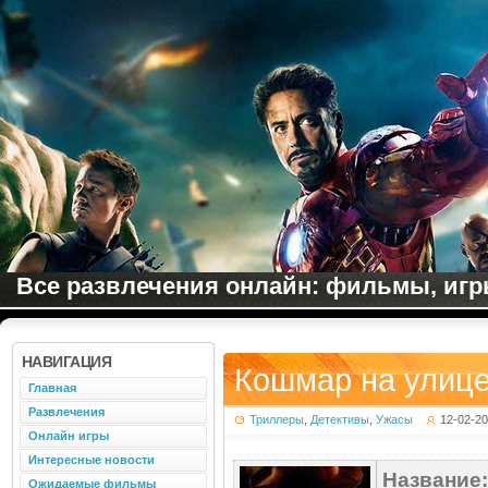
Все развлечения онлайн: фильмы, игры
НАВИГАЦИЯ
Кошмар на улице
Главная
Развлечения
Триллеры
,
Детективы
,
Ужасы
12-02-2
Онлайн игры
Интересные новости
Название:
Ожидаемые фильмы