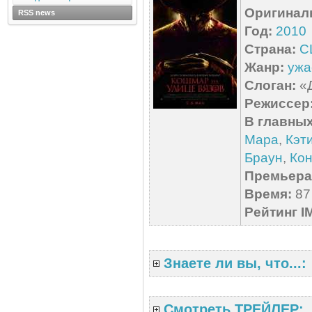
Оригинал
RSS news
Год:
2010
Страна:
С
Жанр:
ужа
Слоган:
«Д
Режиссер
В главных
Мара
,
Кэт
Браун
,
Кон
Премьера 
Время:
87 
Рейтинг I
Знаете ли вы, что...:
Смотреть ТРЕЙЛЕР: